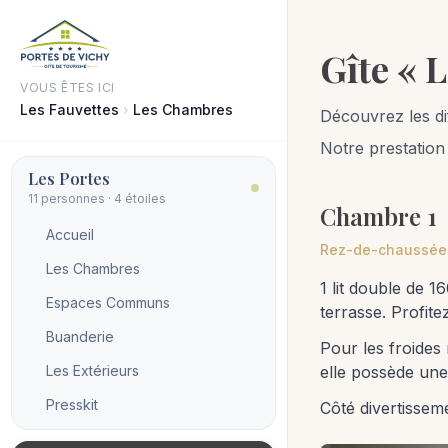
Gîte « 
VOUS ÊTES ICI
Les Fauvettes
›
Les Chambres
Découvrez les d
Notre prestation 
Les Portes
11 personnes · 4 étoiles
Chambre 1
Accueil
Rez-de-chaussée 
Les Chambres
1 lit double de 
Espaces Communs
terrasse. Profite
Buanderie
Pour les froides
Les Extérieurs
elle possède une 
Presskit
Côté divertissem