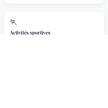
🏃
Activités sportives
Golf, tennis, randonnée, vélo, natation, fitness… Vichy
est labellisée « Ville Active et Sportive ». Le CREPS et
de nombreux clubs vous accueillent.
Multiples sites
Réservez votre séjour
Deux gîtes au choix pour découvrir Vichy et ses